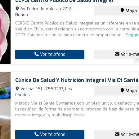
CEPSI Centro Público De Salud Integral
Av. Pedro de Valdivia 2712 - ,
Mapa
Ñuñoa
CEPSI® Centro Público de Salud Integral es un referente en la 
salud en Chile, estableciendo su compromiso con la comunid
2007. Esta institución ha sido pionera en proporcionar ...
Seguir
Ver teléfono
Ver e-ma
Clínica De Salud Y Nutrición Integral Vie Et Santé
Vecinal 151 - 7550287, Las
Mapa
Condes
Método Vie et Santé Contamos con un plan único, diseñado y 
tu realidad, de forma de abordar tu proceso de baja de peso 
manera integral y multidisciplinaria.
Ver teléfono
Ver e-ma