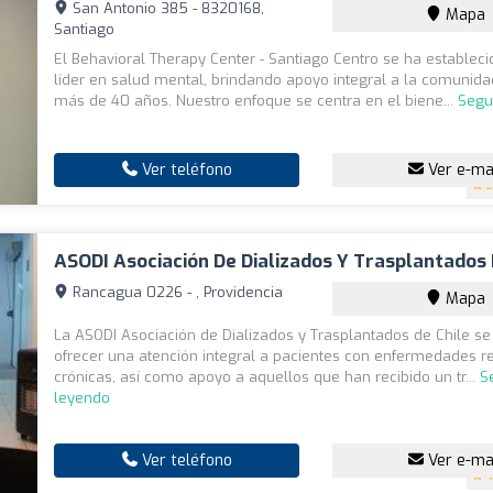
San Antonio 385 - 8320168,
Mapa
Santiago
El Behavioral Therapy Center - Santiago Centro se ha estable
líder en salud mental, brindando apoyo integral a la comunid
más de 40 años. Nuestro enfoque se centra en el biene...
Segu
Ver teléfono
Ver e-ma
3
ASODI Asociación De Dializados Y Trasplantados 
Rancagua 0226 - , Providencia
Mapa
La ASODI Asociación de Dializados y Trasplantados de Chile se
ofrecer una atención integral a pacientes con enfermedades r
crónicas, así como apoyo a aquellos que han recibido un tr...
S
leyendo
Ver teléfono
Ver e-ma
4