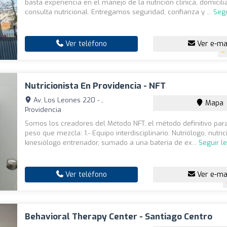
basta experiencia en el manejo de la nutrición clínica, domicilia
consulta nutricional. Entregamos seguridad, confianza y ...
Seg
Ver teléfono
Ver e-ma
Nutricionista En Providencia - NFT
Av. Los Leones 220 - ,
Mapa
Providencia
Somos los creadores del Método NFT, el método definitivo par
peso que mezcla: 1.- Equipo interdisciplinario: Nutriólogo, nutric
kinesiólogo entrenador, sumado a una batería de ex...
Seguir l
Ver teléfono
Ver e-ma
Behavioral Therapy Center - Santiago Centro