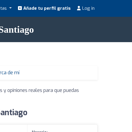
stas
Añade tu perfil gratis
Log in
 Santiago
erca de mí
es y opiniones reales para que puedas
Santiago