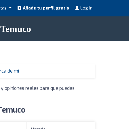
stas
Añade tu perfil gratis
Log in
n Temuco
erca de mí
 y opiniones reales para que puedas
 Temuco