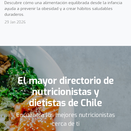
Descubre cómo una alimentación equilibrada desde la infancia
ayuda a prevenir la obesidad y a crear hábitos saludables
duraderos.
29 Jan 2026
El mayor directorio de
nutricionistas y
dietistas de Chile
Encuentra los mejores nutricionistas
cerca de ti