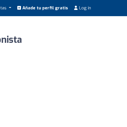
stas
Añade tu perfil gratis
Log in
onista