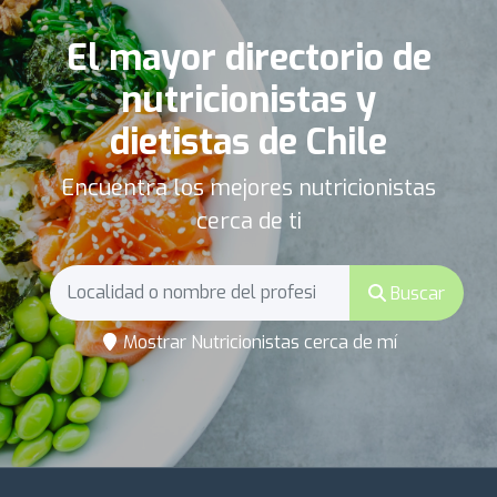
El mayor directorio de
nutricionistas y
dietistas de Chile
Encuentra los mejores nutricionistas
cerca de ti
Buscar
Mostrar Nutricionistas cerca de mí