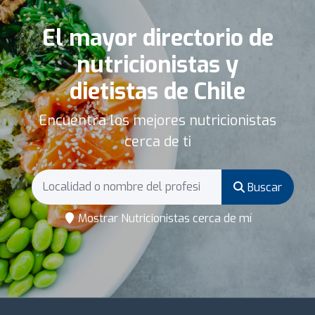
El mayor directorio de
nutricionistas y
dietistas de Chile
Encuentra los mejores nutricionistas
cerca de ti
Buscar
Mostrar Nutricionistas cerca de mí