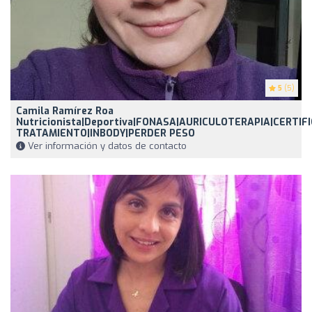
5
(5)
Camila Ramírez Roa
Nutricionista|Deportiva|FONASA|AURICULOTERAPIA|CERTIF
TRATAMIENTO|INBODY|PERDER PESO
Ver información y datos de contacto