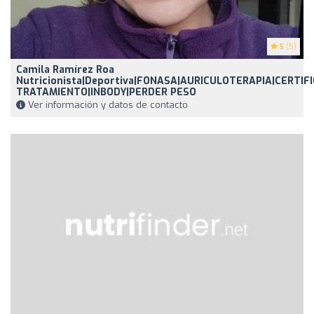
5
(5)
Camila Ramírez Roa
Nutricionista|Deportiva|FONASA|AURICULOTERAPIA|CERTIF
TRATAMIENTO|INBODY|PERDER PESO
Ver información y datos de contacto