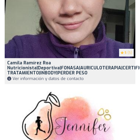
5
(5)
Camila Ramírez Roa
Nutricionista|Deportiva|FONASA|AURICULOTERAPIA|CERTIF
TRATAMIENTO|INBODY|PERDER PESO
Ver información y datos de contacto