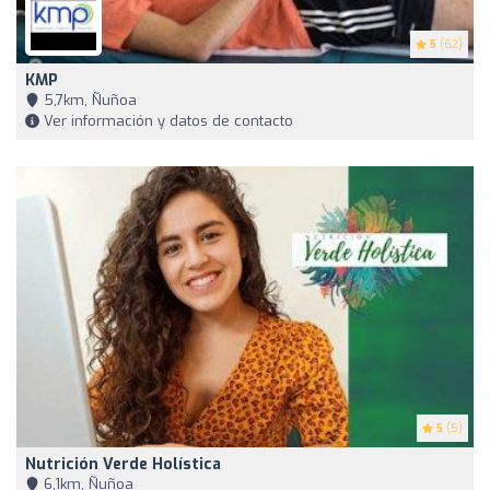
5
(62)
KMP
5,7km, Ñuñoa
Ver información y datos de contacto
5
(5)
Nutrición Verde Holística
6,1km, Ñuñoa