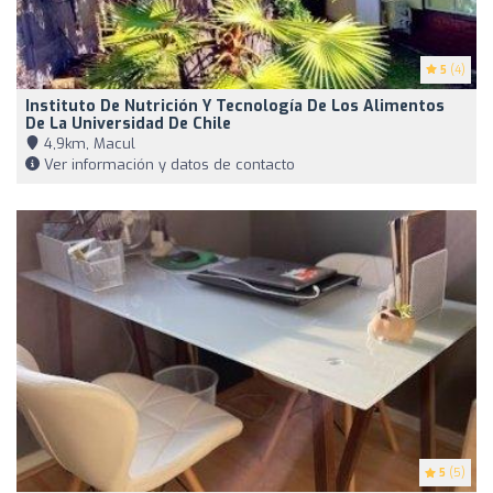
5
(4)
Instituto De Nutrición Y Tecnología De Los Alimentos
De La Universidad De Chile
4,9km, Macul
Ver información y datos de contacto
5
(5)