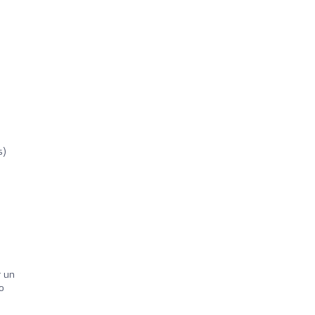
s)
r un
o