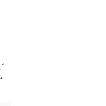
nal
s
r
as.