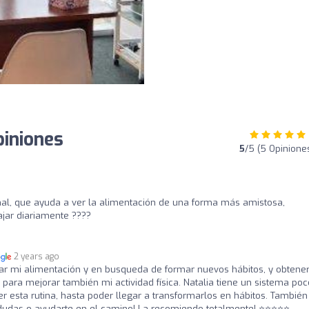
piniones
5
/5 (5 Opinione
nal, que ayuda a ver la alimentación de una forma más amistosa,
jar diariamente ????
2 years ago
lar mi alimentación y en busqueda de formar nuevos hábitos, y obtene
ara mejorar también mi actividad física. Natalia tiene un sistema poc
er esta rutina, hasta poder llegar a transformarlos en hábitos. También
udas o ayudarte en el camino! La recomiendo totalmente! ⭐️⭐️⭐️⭐️⭐️