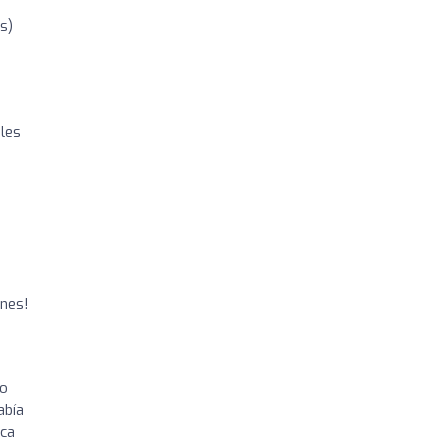
s)
les
ones!
do
abía
nca