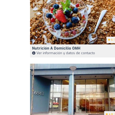
5
(
Nutrición A Domicilio OMH
Ver información y datos de contacto
4.8
(