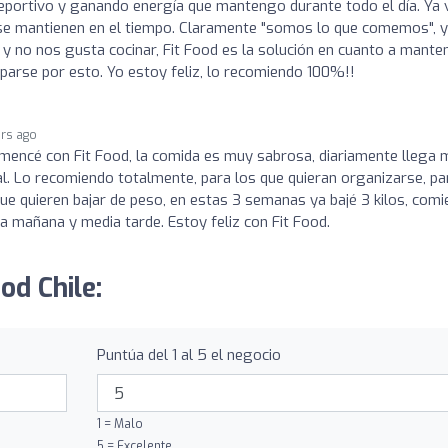
eportivo y ganando energía que mantengo durante todo el día. Ya 
 se mantienen en el tiempo. Claramente "somos lo que comemos", y
 y no nos gusta cocinar, Fit Food es la solución en cuanto a mante
parse por esto. Yo estoy feliz, lo recomiendo 100%!!
ars ago
encé con Fit Food, la comida es muy sabrosa, diariamente llega 
al. Lo recomiendo totalmente, para los que quieran organizarse, pa
ue quieren bajar de peso, en estas 3 semanas ya bajé 3 kilos, com
ia mañana y media tarde. Estoy feliz con Fit Food.
od Chile:
Puntúa del 1 al 5 el negocio
1 = Malo
5 = Excelente