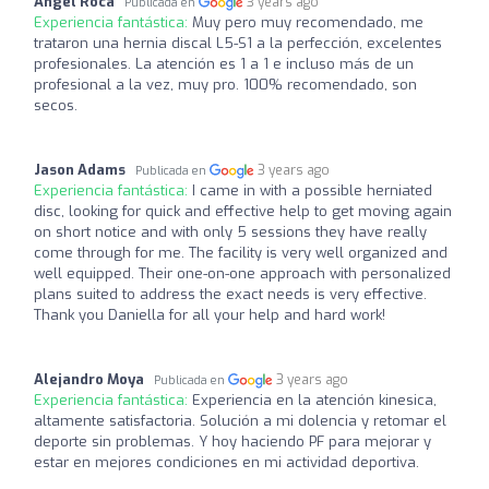
Angel Roca
3 years ago
Publicada en
Experiencia fantástica:
Muy pero muy recomendado, me
trataron una hernia discal L5-S1 a la perfección, excelentes
profesionales. La atención es 1 a 1 e incluso más de un
profesional a la vez, muy pro. 100% recomendado, son
secos.
Jason Adams
3 years ago
Publicada en
Experiencia fantástica:
I came in with a possible herniated
disc, looking for quick and effective help to get moving again
on short notice and with only 5 sessions they have really
come through for me. The facility is very well organized and
well equipped. Their one-on-one approach with personalized
plans suited to address the exact needs is very effective.
Thank you Daniella for all your help and hard work!
Alejandro Moya
3 years ago
Publicada en
Experiencia fantástica:
Experiencia en la atención kinesica,
altamente satisfactoria. Solución a mi dolencia y retomar el
deporte sin problemas. Y hoy haciendo PF para mejorar y
estar en mejores condiciones en mi actividad deportiva.