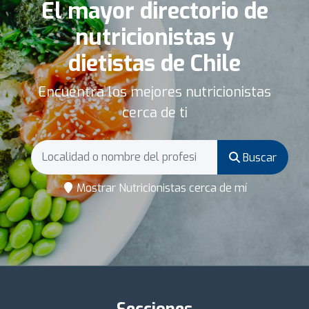
El mayor directorio de
nutricionistas y
dietistas de Chile
Encuentra los mejores nutricionistas
cerca de ti
Buscar
Mostrar Nutricionistas cerca de mí
Secciones