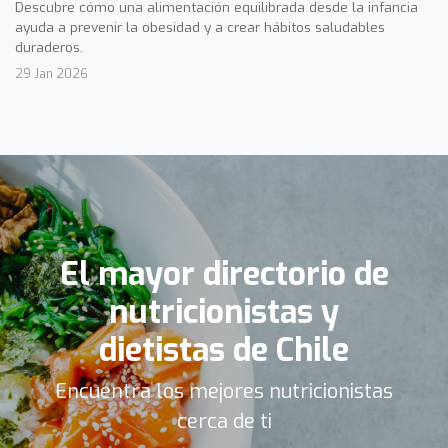
Descubre cómo una alimentación equilibrada desde la infancia
ayuda a prevenir la obesidad y a crear hábitos saludables
duraderos.
29 Jan 2026
El mayor directorio de
nutricionistas y
dietistas de Chile
Encuentra los mejores nutricionistas
cerca de ti