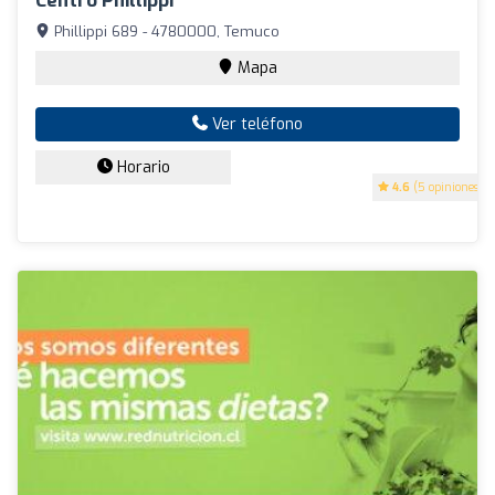
Centro Phillippi
Phillippi 689 - 4780000, Temuco
Mapa
Ver teléfono
Horario
4.6
(5 opiniones)