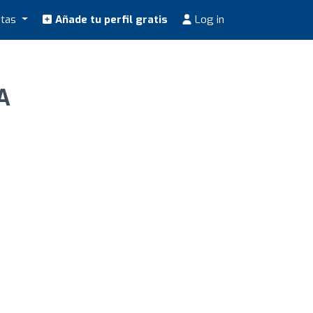
stas
Añade tu perfil gratis
Log in
A