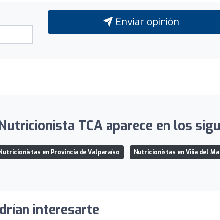
Enviar opinión
utricionista TCA aparece en los sigu
Nutricionistas en Provincia de Valparaíso
Nutricionistas en Viña del Ma
drían interesarte