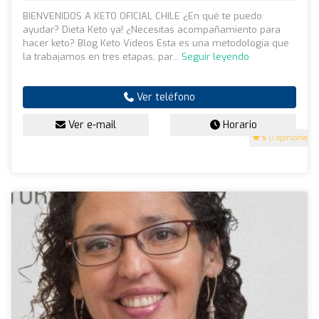
BIENVENIDOS A KETO OFICIAL CHILE ¿En qué te puedo
ayudar? Dieta Keto ya! ¿Necesitas acompañamiento para
hacer keto? Blog Keto Videos Esta es una metodología que
la trabajamos en tres etapas, par...
Seguir leyendo
Ver teléfono
Ver e-mail
Horario
5
(1 opiniones)