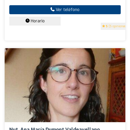
Ver teléfono
Horario
5
(5 opiniones)
Nut. Ana María Dumont Valdeavellano,