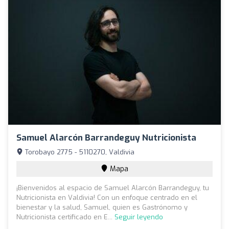
Samuel Alarcón Barrandeguy Nutricionista
Torobayo 2775 - 5110270, Valdivia
Mapa
¡Bienvenidos al espacio de Samuel Alarcón Barrandeguy, tu
Nutricionista en Valdivia! Con un enfoque centrado en el
bienestar y la salud, Samuel, quien es Gastrónomo y
Nutricionista certificado en E...
Seguir leyendo