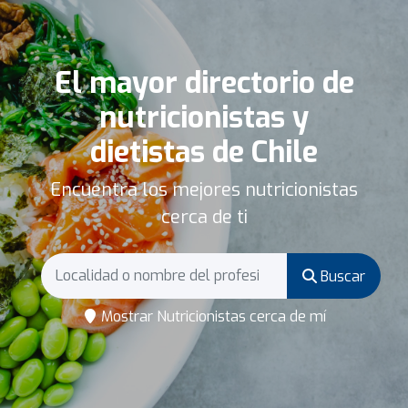
El mayor directorio de
nutricionistas y
dietistas de Chile
Encuentra los mejores nutricionistas
cerca de ti
Buscar
Mostrar Nutricionistas cerca de mí