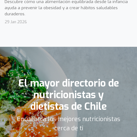
Descubre cómo una alimentación equilibrada desde la infancia
ayuda a prevenir la obesidad y a crear hábitos saludables
duraderos.
29 Jan 2026
El mayor directorio de
nutricionistas y
dietistas de Chile
Encuentra los mejores nutricionistas
cerca de ti