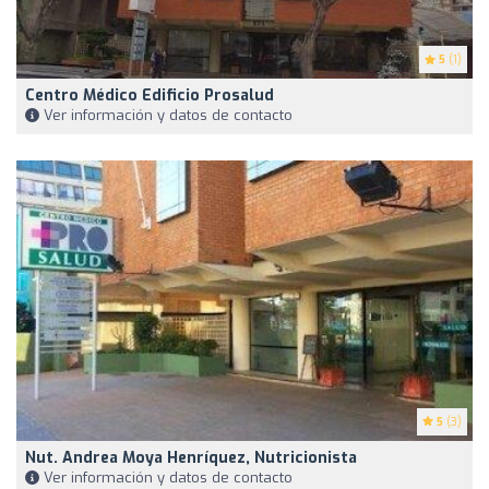
5
(1)
Centro Médico Edificio Prosalud
Ver información y datos de contacto
5
(3)
Nut. Andrea Moya Henríquez, Nutricionista
Ver información y datos de contacto