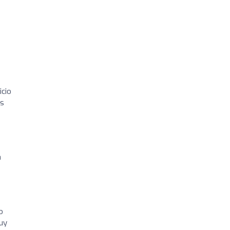
icio
os
a
o
uy