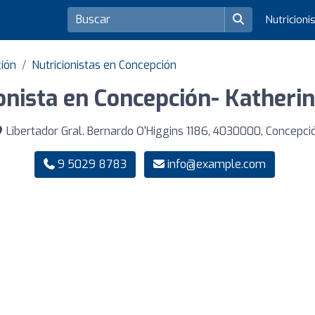
Nutricioni
ción
Nutricionistas en Concepción
onista en Concepción- Katheri
Libertador Gral. Bernardo O'Higgins 1186, 4030000, Concepci
9 5029 8783
info@example.com