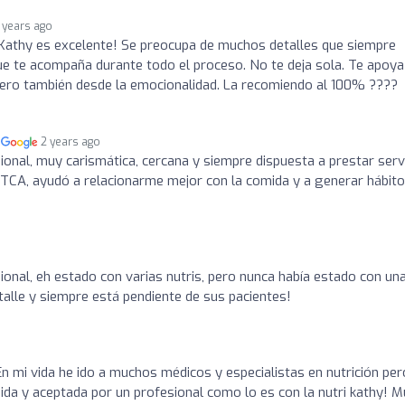
 years ago
 Kathy es excelente! Se preocupa de muchos detalles que siempre
ue te acompaña durante todo el proceso. No te deja sola. Te apoya
pero también desde la emocionalidad. La recomiendo al 100% ????
n
2 years ago
ional, muy carismática, cercana y siempre dispuesta a prestar serv
 TCA, ayudó a relacionarme mejor con la comida y a generar hábit
ional, eh estado con varias nutris, pero nunca había estado con un
talle y siempre está pendiente de sus pacientes!
En mi vida he ido a muchos médicos y especialistas en nutrición per
a y aceptada por un profesional como lo es con la nutri kathy! M