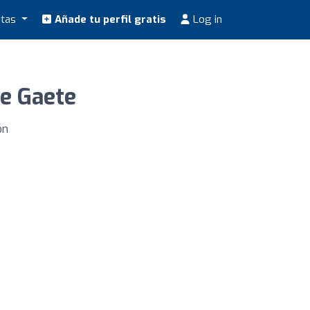
stas
Añade tu perfil gratis
Log in
ne Gaete
ón