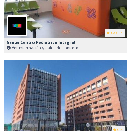
3.2
(106)
Sanus Centro Pediátrico Integral
Ver información y datos de contacto
5
(4)