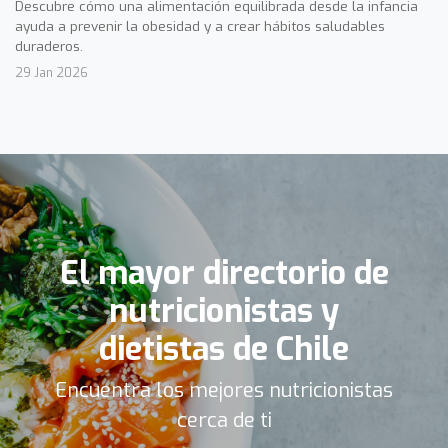
Descubre cómo una alimentación equilibrada desde la infancia
ayuda a prevenir la obesidad y a crear hábitos saludables
duraderos.
29 Jan 2026
El mayor directorio de
nutricionistas y
dietistas de Chile
Encuentra los mejores nutricionistas
cerca de ti