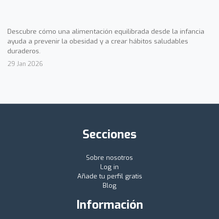
Descubre cómo una alimentación equilibrada desde la infancia
ayuda a prevenir la obesidad y a crear hábitos saludables
duraderos.
29 Jan 2026
Secciones
Sobre nosotros
Log in
Añade tu perfil gratis
Blog
Información