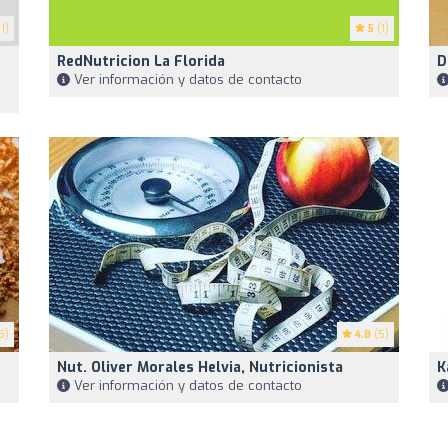
1)
5
(1)
RedNutricion La Florida
D
Ver información y datos de contacto
5)
4.8
(5)
Nut. Oliver Morales Helvia, Nutricionista
K
Ver información y datos de contacto