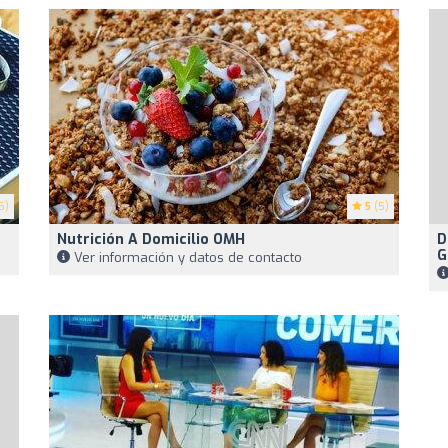
5)
5
(5)
Nutrición A Domicilio OMH
D
G
Ver información y datos de contacto