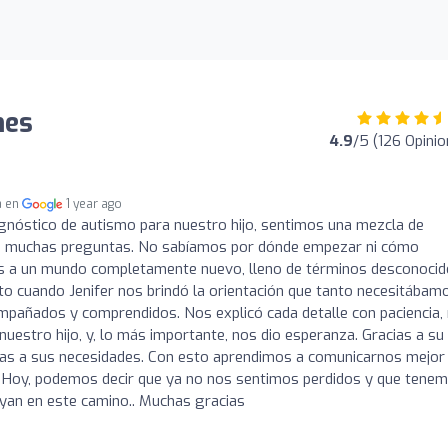
nes
4.9
/5 (126 Opini
a en
1 year ago
gnóstico de autismo para nuestro hijo, sentimos una mezcla de
do, muchas preguntas. No sabíamos por dónde empezar ni cómo
s a un mundo completamente nuevo, lleno de términos desconocid
 cuando Jenifer nos brindó la orientación que tanto necesitábamo
ompañados y comprendidos. Nos explicó cada detalle con paciencia,
nuestro hijo, y, lo más importante, nos dio esperanza. Gracias a su
adas a sus necesidades. Con esto aprendimos a comunicarnos mejor
ro. Hoy, podemos decir que ya no nos sentimos perdidos y que tene
oyan en este camino.. Muchas gracias