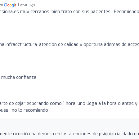
 en
1 year ago
sionales muy cercanos ,bien trato con sus pacientes . Recomiendo
o
na infraectructura, atención de calidad y oportuna además de acces
o mucha confianza
arte de dejar esperando como 1 hora, uno llega a la hora o antes y
pués , no lo recomiendo
mente ocurrió una demora en las atenciones de psiquiatría, dado q