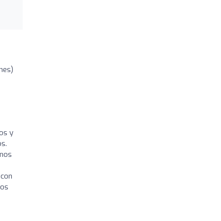
ones)
os y
s.
 nos
 con
mos