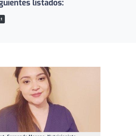
guientes listados:
tt