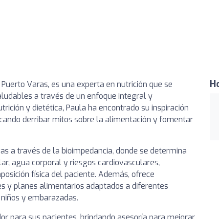
Ho
n Puerto Varas, es una experta en nutrición que se
ludables a través de un enfoque integral y
rición y dietética, Paula ha encontrado su inspiración
scando derribar mitos sobre la alimentación y fomentar
vas a través de la bioimpedancia, donde se determina
ar, agua corporal y riesgos cardiovasculares,
osición física del paciente. Además, ofrece
tes y planes alimentarios adaptados a diferentes
a niños y embarazadas.
or para sus pacientes, brindando asesoría para mejorar