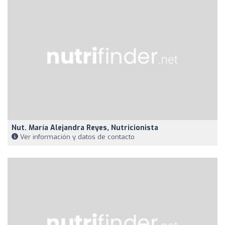
Nut. María Alejandra Reyes, Nutricionista
Ver información y datos de contacto