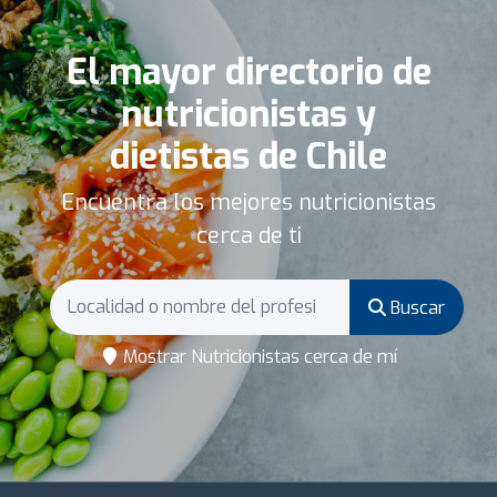
El mayor directorio de
nutricionistas y
dietistas de Chile
Encuentra los mejores nutricionistas
cerca de ti
Buscar
Mostrar Nutricionistas cerca de mí