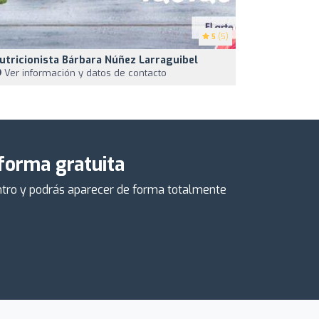
5
(5)
utricionista Bárbara Núñez Larraguibel
Ver información y datos de contacto
 forma gratuita
centro y podrás aparecer de forma totalmente