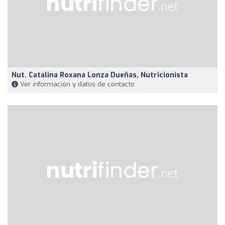
Nut. Catalina Roxana Lonza Dueñas, Nutricionista
Ver información y datos de contacto