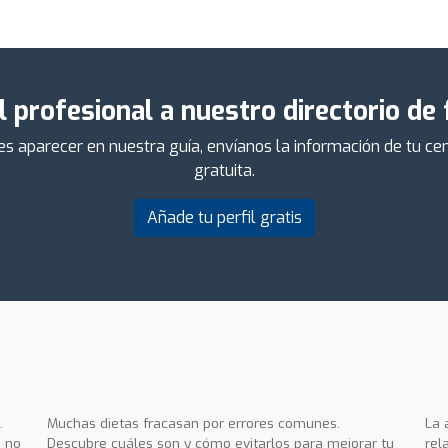
l profesional a nuestro directorio de
ieres aparecer en nuestra guía, envíanos la información de tu 
gratuita.
Añade tu perfil gratis
.
Muchas dietas fracasan por errores comunes.
La 
 no
Descubre cuáles son y cómo evitarlos para mejorar tu
rel