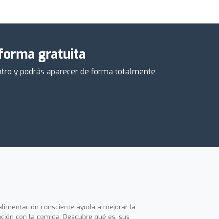
 forma gratuita
centro y podrás aparecer de forma totalmente
alimentación consciente ayuda a mejorar la
ación con la comida. Descubre qué es, sus