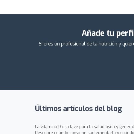
Añade tu perfi
Si eres un profesional de la nutrición y qu
Últimos artículos del blog
La vitamina D es clave para la salud ósea y general
Descubre cuándo conviene suplementarla y cuándo