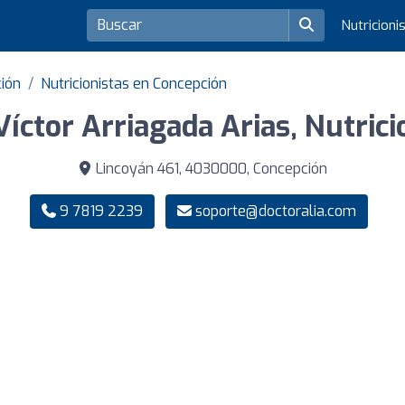
Nutricioni
ción
Nutricionistas en Concepción
Víctor Arriagada Arias, Nutrici
Lincoyán 461, 4030000, Concepción
9 7819 2239
soporte@doctoralia.com