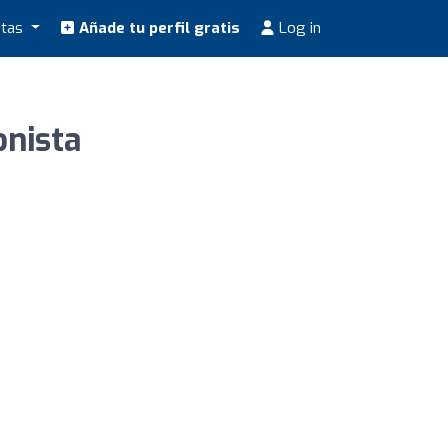
stas
Añade tu perfil gratis
Log in
onista