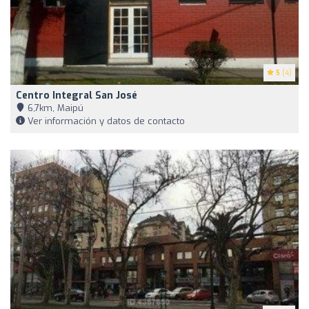
5
(4)
Centro Integral San José
6,7km, Maipú
Ver información y datos de contacto