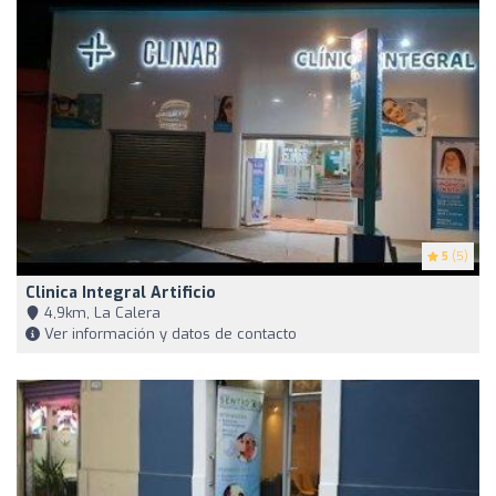
5
(5)
Clinica Integral Artificio
4,9km, La Calera
Ver información y datos de contacto