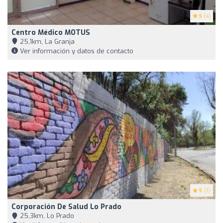
5
(4)
Centro Médico MOTUS
25,1km, La Granja
Ver información y datos de contacto
5
(3)
Corporación De Salud Lo Prado
25,3km, Lo Prado