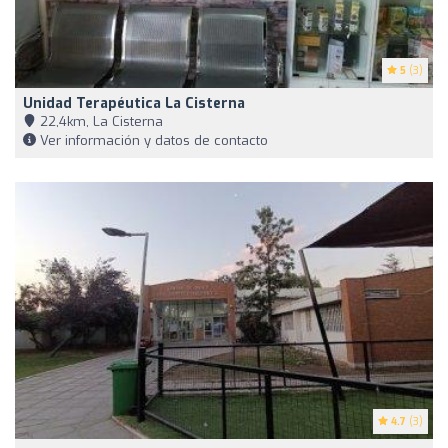
5
(3)
Unidad Terapéutica La Cisterna
22,4km, La Cisterna
Ver información y datos de contacto
4.7
(3)