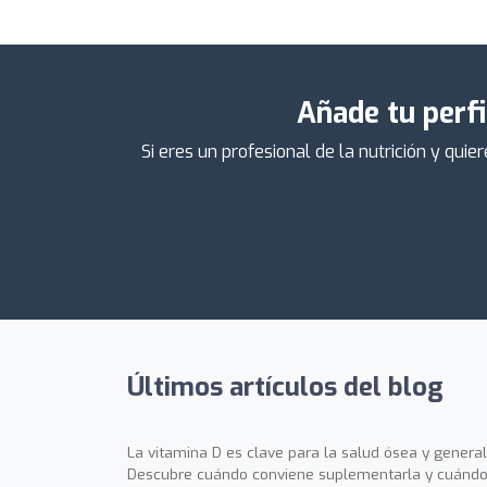
Añade tu perfi
Si eres un profesional de la nutrición y qu
Últimos artículos del blog
La vitamina D es clave para la salud ósea y general
Descubre cuándo conviene suplementarla y cuándo