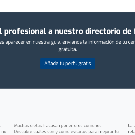
l profesional a nuestro directorio de
ieres aparecer en nuestra guía, envíanos la información de tu 
gratuita.
Añade tu perfil gratis
.
Muchas dietas fracasan por errores comunes.
La 
 no
Descubre cuáles son y cómo evitarlos para mejorar tu
rel