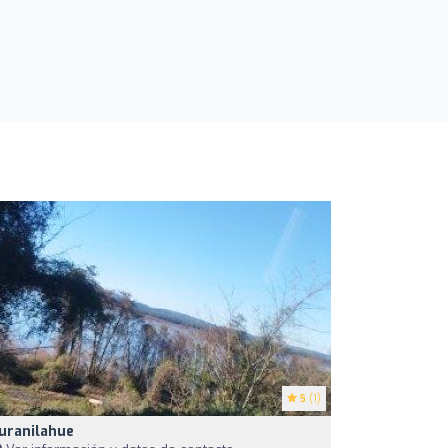
5
(1)
uranilahue