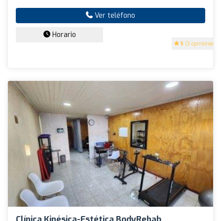
Ver teléfono
Horario
5
(3 opiniones)
Clínica Kinésica-Estética BodyRehab