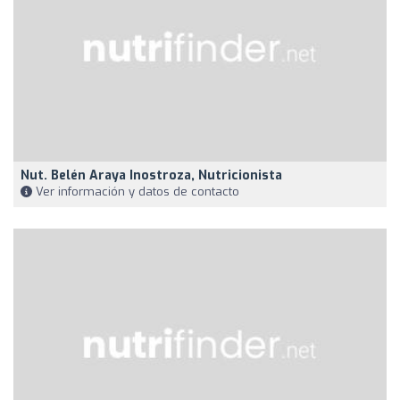
Nut. Belén Araya Inostroza, Nutricionista
Ver información y datos de contacto