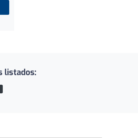
 listados:
o