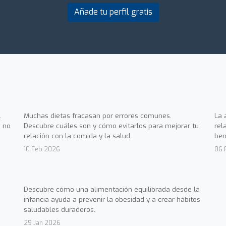
Añade tu perfil gratis
.
Muchas dietas fracasan por errores comunes.
La 
 no
Descubre cuáles son y cómo evitarlos para mejorar tu
rel
relación con la comida y la salud.
ben
10 Feb 2026
06 
Descubre cómo una alimentación equilibrada desde la
infancia ayuda a prevenir la obesidad y a crear hábitos
saludables duraderos.
29 Jan 2026