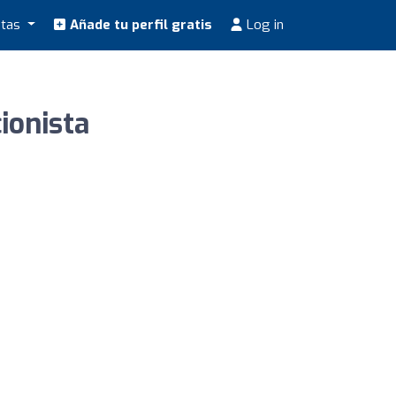
stas
Añade tu perfil gratis
Log in
ionista