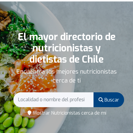
El mayor directorio de
nutricionistas y
dietistas de Chile
Encuentra los mejores nutricionistas
cerca de ti
Buscar
Mostrar Nutricionistas cerca de mí