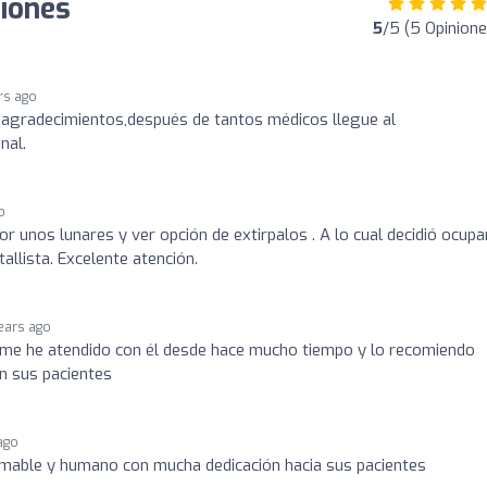
niones
5
/5 (5 Opinione
rs ago
 agradecimientos,después de tantos médicos llegue al
nal.
o
or unos lunares y ver opción de extirpalos . A lo cual decidió ocupa
allista. Excelente atención.
ears ago
..me he atendido con él desde hace mucho tiempo y lo recomiendo
on sus pacientes
ago
mable y humano con mucha dedicación hacia sus pacientes