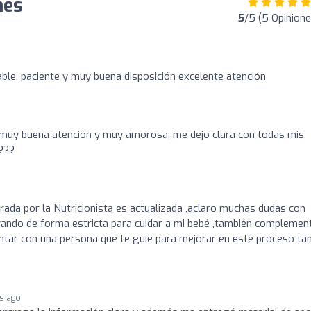
nes
5
/5 (5 Opinione
able, paciente y muy buena disposición excelente atención
, muy buena atención y muy amorosa, me dejo clara con todas mis
???
rada por la Nutricionista es actualizada ,aclaro muchas dudas con
vando de forma estricta para cuidar a mi bebé ,también complemen
tar con una persona que te guíe para mejorar en este proceso ta
rs ago