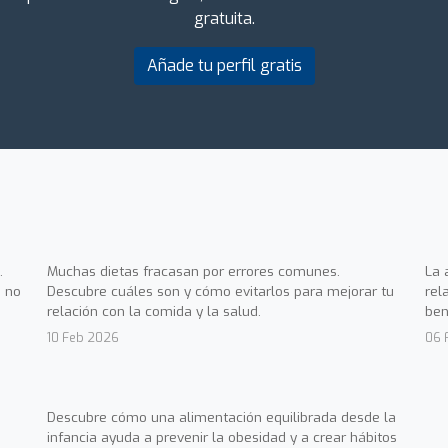
gratuita.
Añade tu perfil gratis
.
Muchas dietas fracasan por errores comunes.
La 
 no
Descubre cuáles son y cómo evitarlos para mejorar tu
rel
relación con la comida y la salud.
ben
10 Feb 2026
06 
Descubre cómo una alimentación equilibrada desde la
infancia ayuda a prevenir la obesidad y a crear hábitos