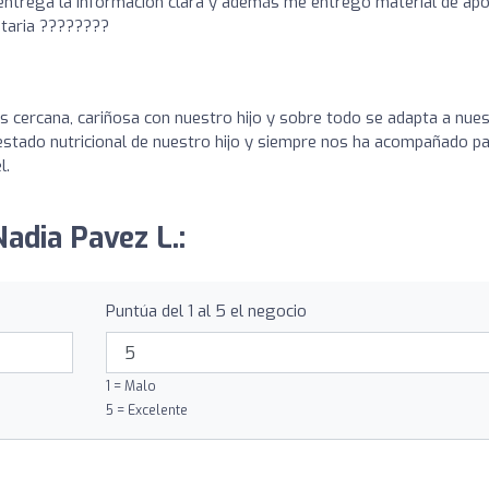
 entrega la información clara y además me entregó material de ap
taria ????????
es cercana, cariñosa con nuestro hijo y sobre todo se adapta a nue
 estado nutricional de nuestro hijo y siempre nos ha acompañado p
l.
Nadia Pavez L.:
Puntúa del 1 al 5 el negocio
1 = Malo
5 = Excelente