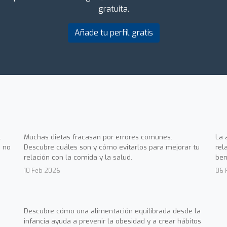
gratuita.
Añade tu perfil gratis
.
Muchas dietas fracasan por errores comunes.
La 
 no
Descubre cuáles son y cómo evitarlos para mejorar tu
rel
relación con la comida y la salud.
ben
10 Feb 2026
06 
Descubre cómo una alimentación equilibrada desde la
infancia ayuda a prevenir la obesidad y a crear hábitos