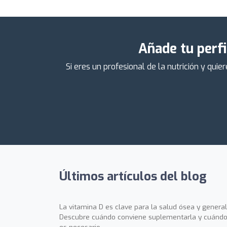
Añade tu perfi
Si eres un profesional de la nutrición y qu
Últimos artículos del blog
La vitamina D es clave para la salud ósea y general
Descubre cuándo conviene suplementarla y cuándo