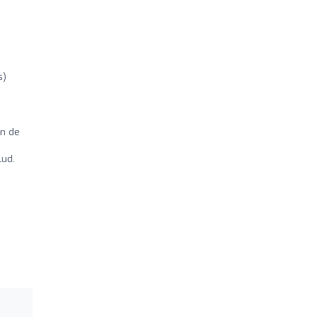
s)
ón de
lud.