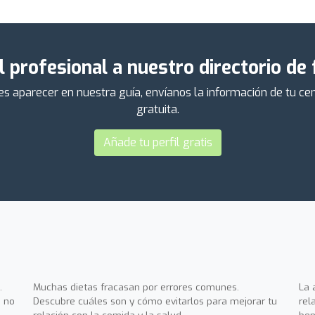
l profesional a nuestro directorio de
ieres aparecer en nuestra guía, envíanos la información de tu 
gratuita.
Añade tu perfil gratis
.
Muchas dietas fracasan por errores comunes.
La 
 no
Descubre cuáles son y cómo evitarlos para mejorar tu
rel