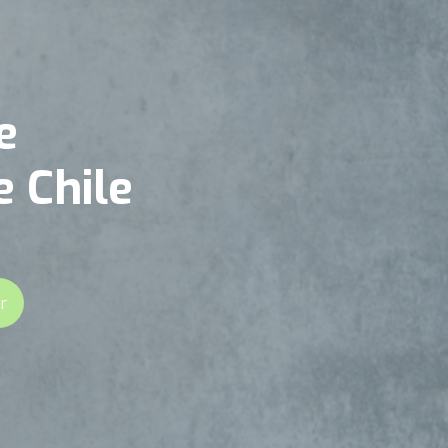
e
e Chile
r