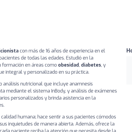
Ho
icionista
con más de 16 años de experiencia en el
 pacientes de todas las edades. Estudió en la
su formación en áreas como
obesidad
,
diabetes
, y
ue integral y personalizado en su práctica.
o análisis nutricional que incluye anamnesis
nta mediante el sistema InBody, y análisis de exámenes
rios personalizados y brinda asistencia en la
es.
la calidad humana; hace sentir a sus pacientes cómodos
 sus inquietudes de manera abierta. Además, ofrece la
cada paciente reciba la atención que necesita desde la