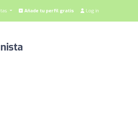
stas
Añade tu perfil gratis
Log in
nista