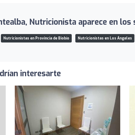
tealba, Nutricionista aparece en los s
Nutricionistas en Provincia de Biobío
Nutricionistas en Los Ángeles
drían interesarte