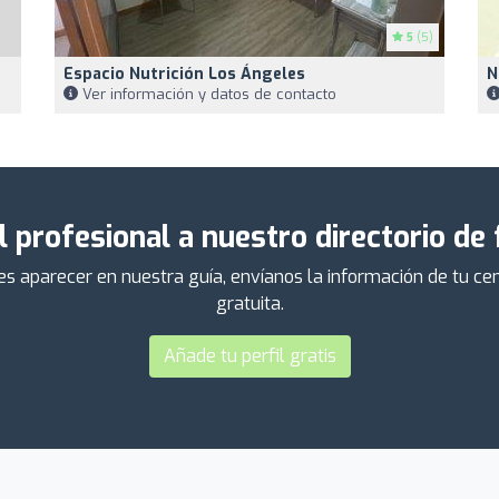
5
(5)
Espacio Nutrición Los Ángeles
N
Ver información y datos de contacto
l profesional a nuestro directorio de
ieres aparecer en nuestra guía, envíanos la información de tu 
gratuita.
Añade tu perfil gratis